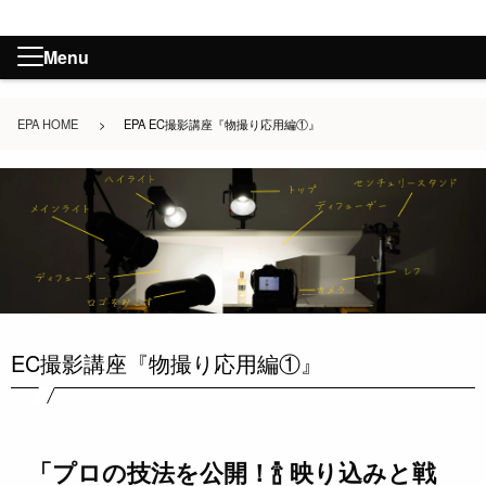
Menu
EPA HOME
>
EPA EC撮影講座『物撮り応用編①』
EC撮影講座『物撮り応用編①』
「プロの技法を公開！🍾 映り込みと戦