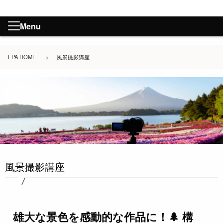
Menu
EPA HOME
>
風景撮影講座
風景撮影講座
雄大な景色を感動的な作品に！🌲 構