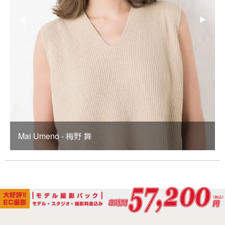
Previous Slide
◀︎
Next Sl
▶︎
Mai Umeno - 梅野 舞