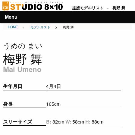
提携モデルリスト - 梅野 舞
Menu
HOME
>
モデルリスト
>
梅野 舞
うめの まい
梅野 舞
Mai Umeno
生年月日
4月4日
身長
165cm
スリーサイズ
B:
82cm
W:
58cm
H:
88cm